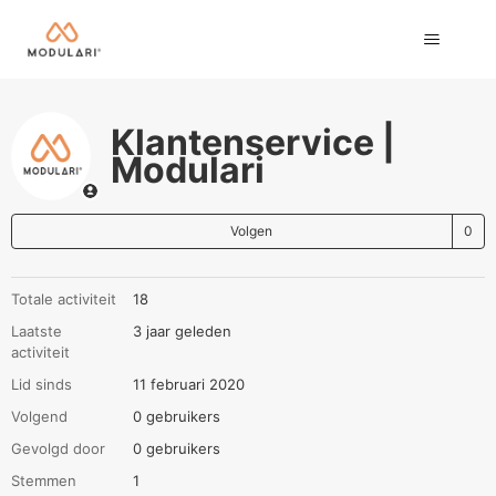
Klantenservice |
Modulari
N
Volgen
Totale activiteit
18
Laatste
3 jaar geleden
activiteit
Lid sinds
11 februari 2020
Volgend
0 gebruikers
Gevolgd door
0 gebruikers
Stemmen
1